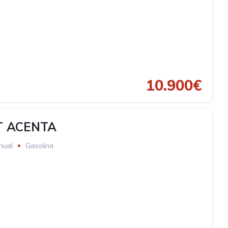
10.900€
T ACENTA
nual
Gasolina