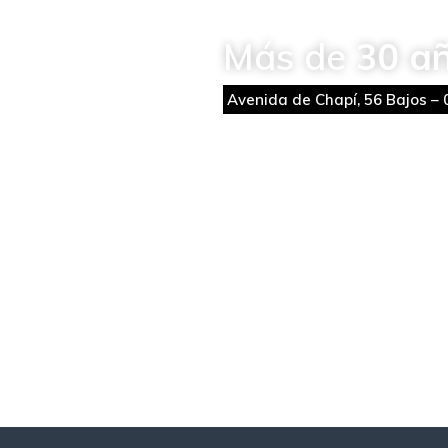
(Alicante)
Más de
30 a
Avenida de Chapí, 56 Bajos
–