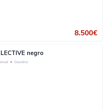
8.500€
ELECTIVE negro
anual
Gasolina