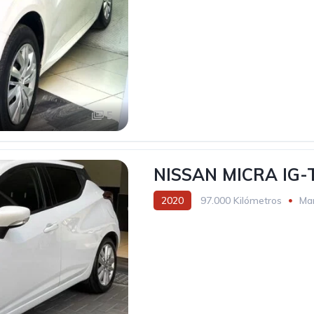
5
NISSAN MICRA IG-
2020
97.000 Kilómetros
Ma