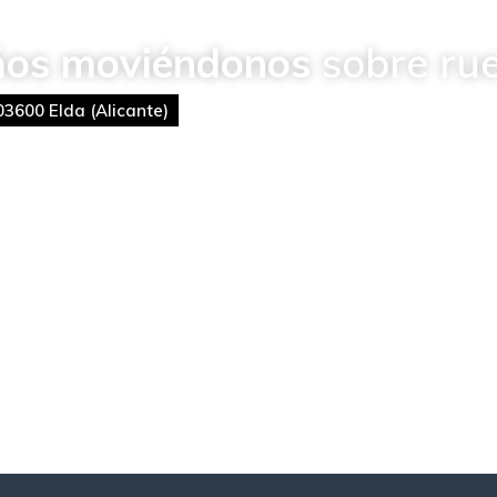
ños moviéndonos
sobre rue
03600 Elda (Alicante)