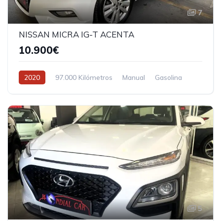
7
NISSAN MICRA IG-T ACENTA
10.900€
2020
97.000 Kilómetros
Manual
Gasolina
5