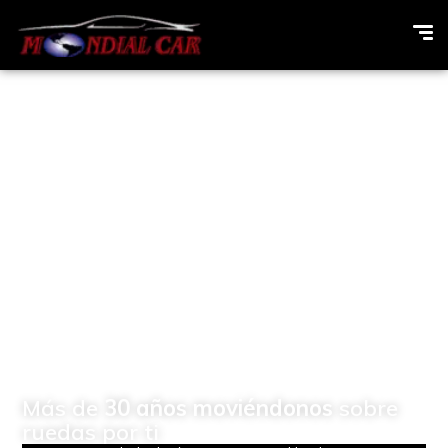
Concesionario de
vehículos Multimarcas en
Elda (Alicante)
Más de
30 años moviéndonos
sobre
ruedas por ti