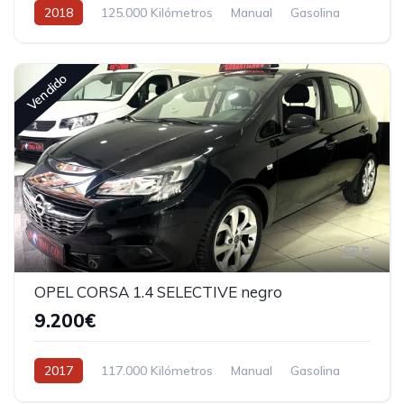
2018
125.000 Kilómetros
Manual
Gasolina
Vendido
5
OPEL CORSA 1.4 SELECTIVE negro
9.200€
2017
117.000 Kilómetros
Manual
Gasolina
Tracción delantera