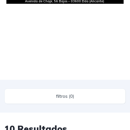
Avenida de Chapí, 56 Bajos
–
03600 Elda (Alicante)
filtros (0)
10 Resultados