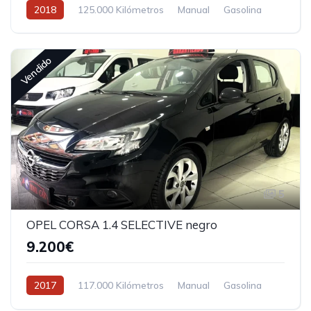
2018
125.000 Kilómetros
Manual
Gasolina
Vendido
5
OPEL CORSA 1.4 SELECTIVE negro
9.200€
2017
117.000 Kilómetros
Manual
Gasolina
Tracción delantera