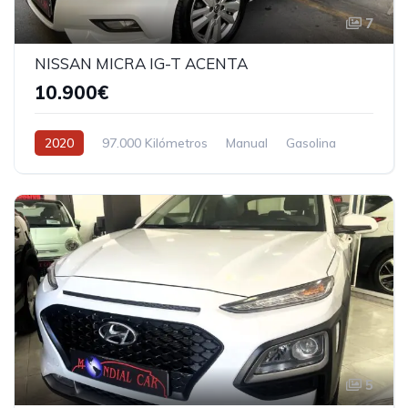
7
NISSAN MICRA IG-T ACENTA
10.900€
2020
97.000 Kilómetros
Manual
Gasolina
5