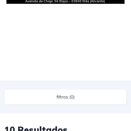
Avenida de Chapí, 56 Bajos
–
03600 Elda (Alicante)
filtros (0)
10 Resultados