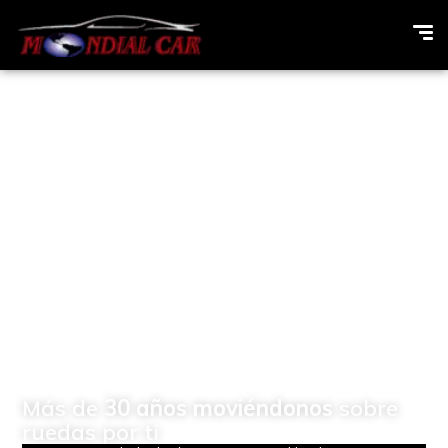
Concesionario de
vehículos Multimarcas en
Elda (Alicante)
Más de
30 años moviéndonos
sobre
ruedas por ti