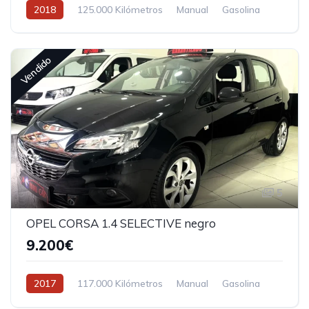
2018
125.000 Kilómetros
Manual
Gasolina
Vendido
5
OPEL CORSA 1.4 SELECTIVE negro
9.200€
2017
117.000 Kilómetros
Manual
Gasolina
Tracción delantera