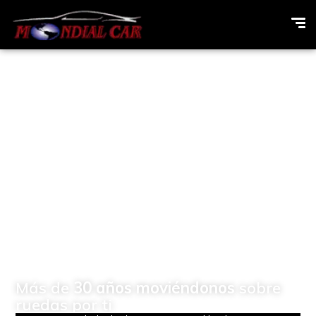
Concesionario de
vehículos Multimarcas en
Elda (Alicante)
Más de
30 años moviéndonos
sobre
ruedas por ti