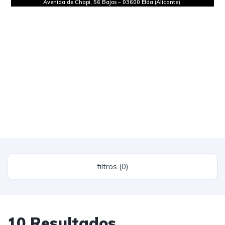
Avenida de Chapí, 56 Bajos
–
03600 Elda (Alicante)
filtros (0)
10 Resultados