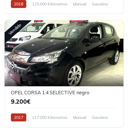
2018
125.000 Kilómetros
Manual
Gasolina
Vendido
5
OPEL CORSA 1.4 SELECTIVE negro
9.200€
2017
117.000 Kilómetros
Manual
Gasolina
Tracción delantera