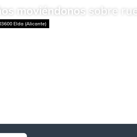
ños moviéndonos
sobre rue
03600 Elda (Alicante)