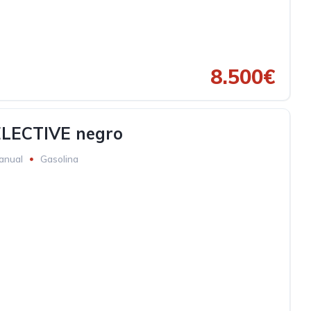
8.500€
ELECTIVE negro
anual
Gasolina