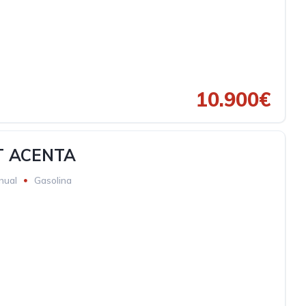
10.900€
T ACENTA
nual
Gasolina