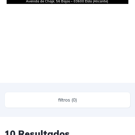
Avenida de Chapí, 56 Bajos
–
03600 Elda (Alicante)
filtros (0)
10 Resultados