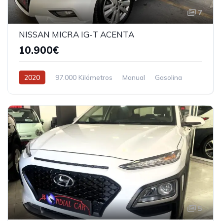
7
NISSAN MICRA IG-T ACENTA
10.900€
2020
97.000 Kilómetros
Manual
Gasolina
5