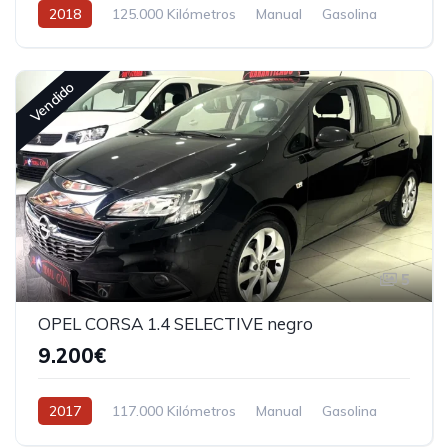
2018
125.000 Kilómetros
Manual
Gasolina
Vendido
5
OPEL CORSA 1.4 SELECTIVE negro
9.200€
2017
117.000 Kilómetros
Manual
Gasolina
Tracción delantera