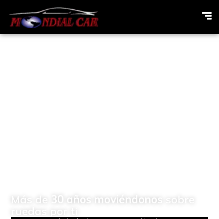
Concesionario de
vehículos Multimarcas en
Elda (Alicante)
Más de
30 años moviéndonos
sobre
ruedas por ti