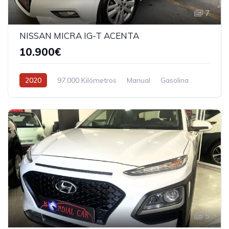
7
NISSAN MICRA IG-T ACENTA
10.900€
2020
97.000 Kilómetros
Manual
Gasolina
5