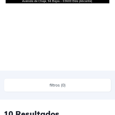
Avenida de Chapí, 56 Bajos
–
03600 Elda (Alicante)
filtros (0)
10 Resultados