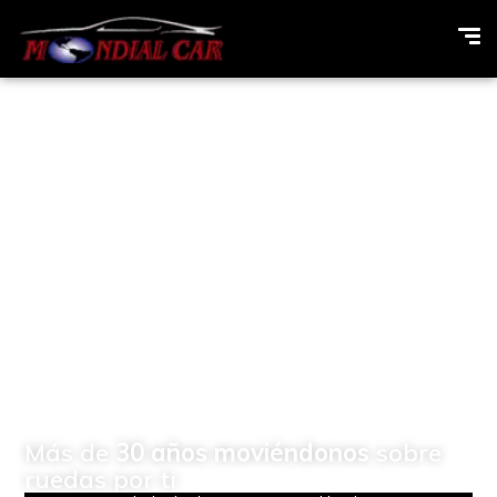
Concesionario de
vehículos Multimarcas en
Elda (Alicante)
Más de
30 años moviéndonos
sobre
ruedas por ti