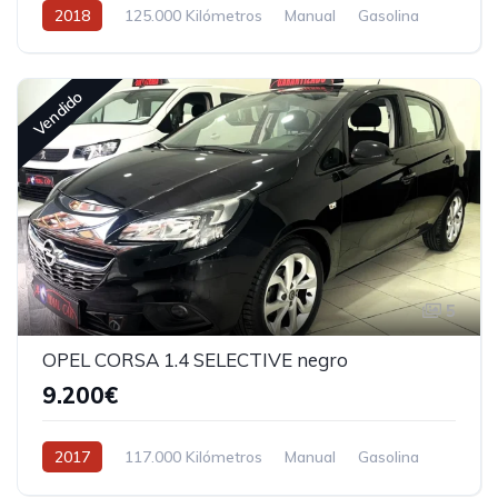
2018
125.000 Kilómetros
Manual
Gasolina
Vendido
5
OPEL CORSA 1.4 SELECTIVE negro
9.200€
2017
117.000 Kilómetros
Manual
Gasolina
Tracción delantera