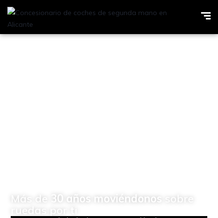
Concesionario de
vehículos Multimarcas en
Elda (Alicante)
Más de
30 años moviéndonos
sobre
ruedas por ti