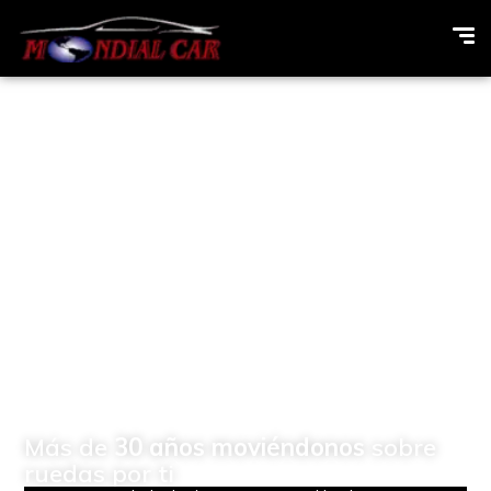
Concesionario de
vehículos Multimarcas en
Elda (Alicante)
Más de
30 años moviéndonos
sobre
ruedas por ti