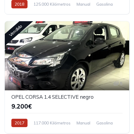
2018
125.000 Kilómetros
Manual
Gasolina
Vendido
5
OPEL CORSA 1.4 SELECTIVE negro
9.200€
2017
117.000 Kilómetros
Manual
Gasolina
Tracción delantera