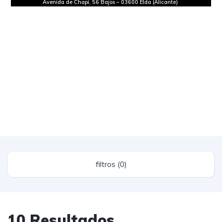
Avenida de Chapí, 56 Bajos
–
03600 Elda (Alicante)
filtros (0)
10 Resultados