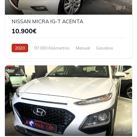
7
NISSAN MICRA IG-T ACENTA
10.900€
2020
97.000 Kilómetros
Manual
Gasolina
5