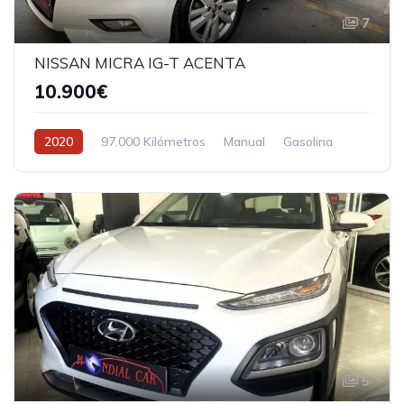
7
NISSAN MICRA IG-T ACENTA
10.900€
2020
97.000 Kilómetros
Manual
Gasolina
5