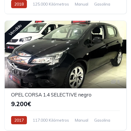
2018
125.000 Kilómetros
Manual
Gasolina
Vendido
5
OPEL CORSA 1.4 SELECTIVE negro
9.200€
2017
117.000 Kilómetros
Manual
Gasolina
Tracción delantera