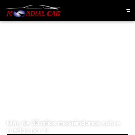
Concesionario de
vehículos Multimarcas en
Elda (Alicante)
Más de
30 años moviéndonos
sobre
ruedas por ti