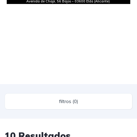
Avenida de Chapí, 56 Bajos
–
03600 Elda (Alicante)
filtros (0)
10 Resultados