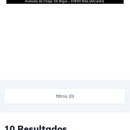
Avenida de Chapí, 56 Bajos
–
03600 Elda (Alicante)
filtros (0)
10 Resultados