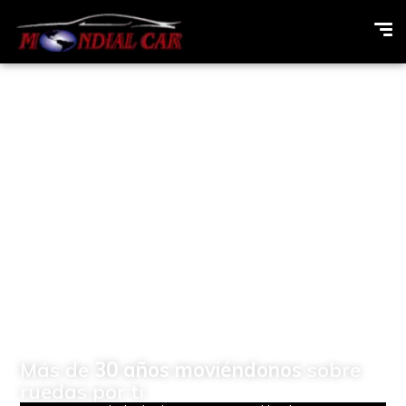
Concesionario de
vehículos Multimarcas en
Elda (Alicante)
Más de
30 años moviéndonos
sobre
ruedas por ti