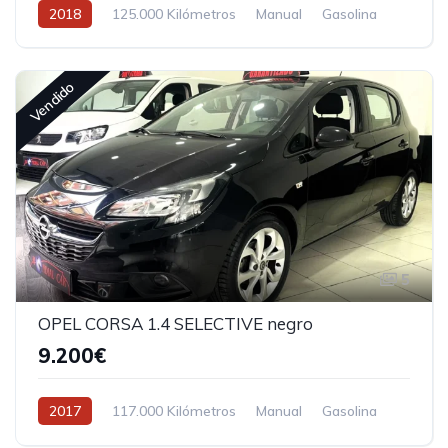
2018
125.000 Kilómetros
Manual
Gasolina
Vendido
5
OPEL CORSA 1.4 SELECTIVE negro
9.200€
2017
117.000 Kilómetros
Manual
Gasolina
Tracción delantera