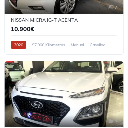
7
NISSAN MICRA IG-T ACENTA
10.900€
2020
97.000 Kilómetros
Manual
Gasolina
5