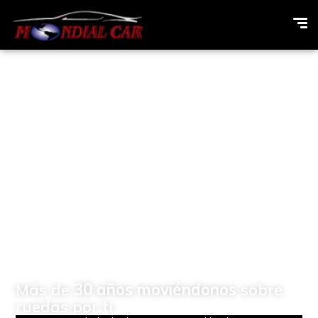
Concesionario de
vehículos Multimarcas en
Elda (Alicante)
Más de
30 años moviéndonos
sobre
ruedas por ti