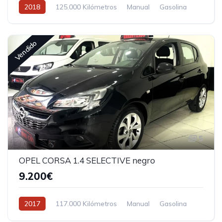
2018
125.000 Kilómetros
Manual
Gasolina
Vendido
5
OPEL CORSA 1.4 SELECTIVE negro
9.200€
2017
117.000 Kilómetros
Manual
Gasolina
Tracción delantera