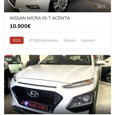
7
NISSAN MICRA IG-T ACENTA
10.900€
2020
97.000 Kilómetros
Manual
Gasolina
5