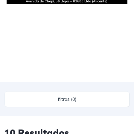
Avenida de Chapí, 56 Bajos
–
03600 Elda (Alicante)
filtros (0)
10 Resultados