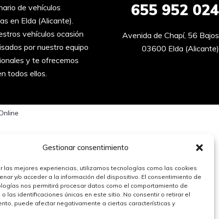
655 952 024
ario de vehículos
as en Elda (Alicante).
ventas@automovilessantos.es
stros vehículos ocasión
Avenida de Chapí, 56 Bajos
isados por nuestro equipo
03600 Elda (Alicante)
ionales y te ofrecemos
en todos ellos.
Online
Gestionar consentimiento
r las mejores experiencias, utilizamos tecnologías como las cookies
nar y/o acceder a la información del dispositivo. El consentimiento de
ologías nos permitirá procesar datos como el comportamiento de
 las identificaciones únicas en este sitio. No consentir o retirar el
nto, puede afectar negativamente a ciertas características y