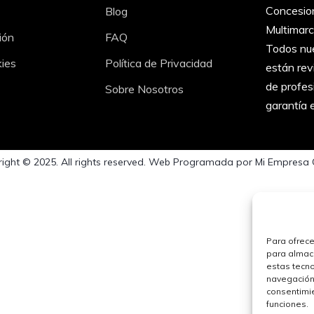
Concesion
Blog
Multimarc
ión
FAQ
Todos nue
kies
Política de Privacidad
están rev
de profes
Sobre Nosotros
garantía 
ight © 2025. All rights reserved. Web Programada por Mi Empresa 
Para ofrece
para almace
estas tecn
navegación o
consentimie
funciones.