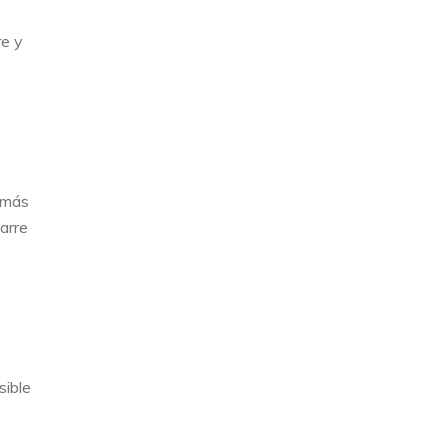
re y
s más
arre
sible