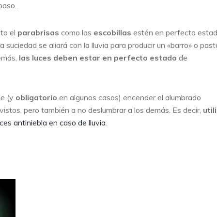
paso.
to el
parabrisas
como las
escobillas
estén en perfecto esta
 suciedad se aliará con la lluvia para producir un «barro» o pas
demás,
las luces deben estar en perfecto estado
de
le (y
obligatorio
en algunos casos) encender el alumbrado
 vistos, pero también a no deslumbrar a los demás. Es decir,
util
uces antiniebla en caso de lluvia
.