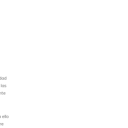
idad
 las
nte
 ello
re