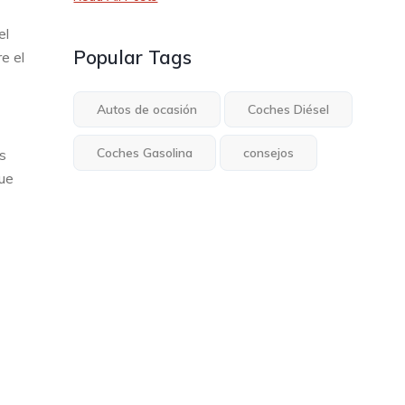
el
Popular Tags
e el
Autos de ocasión
Coches Diésel
Coches Gasolina
consejos
s
que