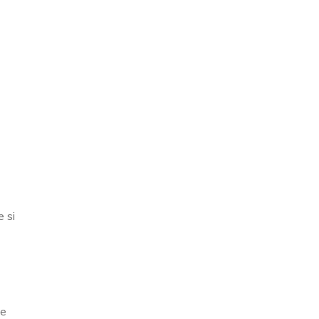
 si
ue