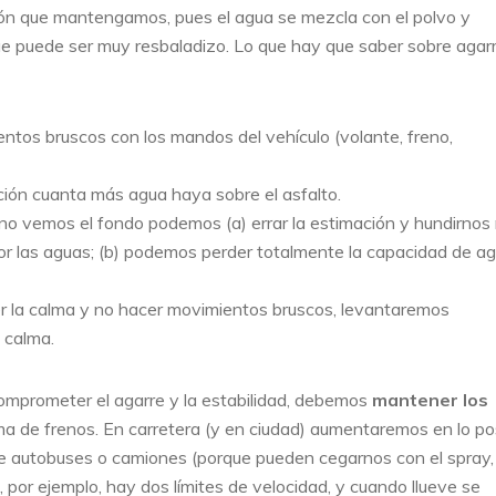
ión que mantengamos, pues el agua se mezcla con el polvo y
que puede ser muy resbaladizo. Lo que hay que saber sobre agar
entos bruscos con los mandos del vehículo (volante, freno,
ción cuanta más agua haya sobre el asfalto.
i no vemos el fondo podemos (a) errar la estimación y hundirno
por las aguas; (b) podemos perder totalmente la capacidad de ag
 la calma y no hacer movimientos bruscos, levantaremos
 calma.
omprometer el agarre y la estabilidad, debemos
mantener los
ema de frenos. En carretera (y en ciudad) aumentaremos en lo po
 de autobuses o camiones (porque pueden cegarnos con el spray,
 por ejemplo, hay dos límites de velocidad, y cuando llueve se