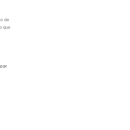
do de
ta que
izar